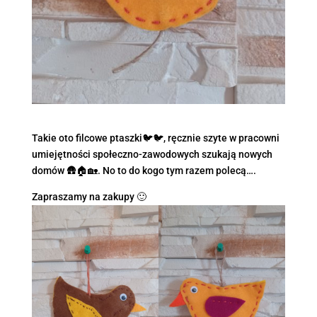
Takie oto filcowe ptaszki🐦🐦, ręcznie szyte w pracowni
umiejętności społeczno-zawodowych szukają nowych
domów 🛖🏠🏡. No to do kogo tym razem polecą….
Zapraszamy na zakupy 🙂