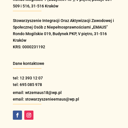
509 i 516
, 31-516 Kraków
Stowarzyszenie Integracji Oraz Aktywizacji Zawodowej i
Społecznej Osób z Niepełnosprawnościami „EMAUS”
Rondo Mogilskie
019
, Budynek PKP, V piętro, 31-516
Kraków
KRS: 0000231192
Dane kontaktowe
tel: 12 393 12 07
tel: 695 085 978
email: wtzemaus18@wp.pl
email: stowarzyszenieemaus@wp.pl