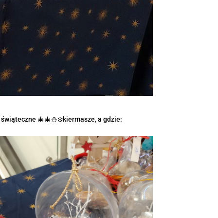
świąteczne 🎄🎄⛄️❄️kiermasze, a gdzie: