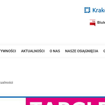
TYWNOŚCI
AKTUALNOŚCI
O NAS
NASZE OSIĄGNIĘCIA
tualności