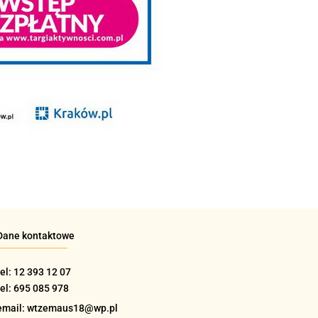
Dane kontaktowe
tel: 12 393 12 07
tel: 695 085 978
email: wtzemaus18@wp.pl