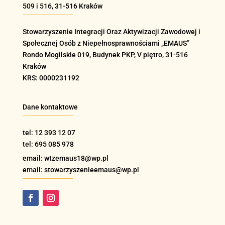
509 i 516
, 31-516 Kraków
Stowarzyszenie Integracji Oraz Aktywizacji Zawodowej i
Społecznej Osób z Niepełnosprawnościami „EMAUS”
Rondo Mogilskie
019
, Budynek PKP, V piętro, 31-516
Kraków
KRS: 0000231192
Dane kontaktowe
tel: 12 393 12 07
tel: 695 085 978
email: wtzemaus18@wp.pl
email: stowarzyszenieemaus@wp.pl