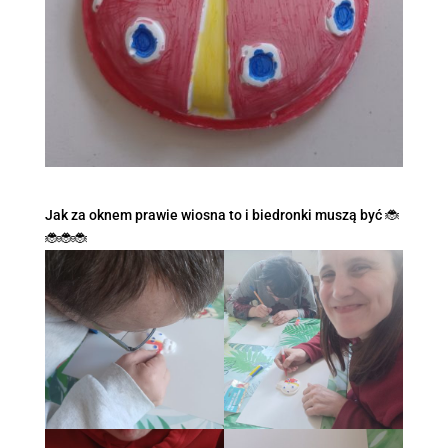
Jak za oknem prawie wiosna to i biedronki muszą być 🐞
🐞🐞🐞