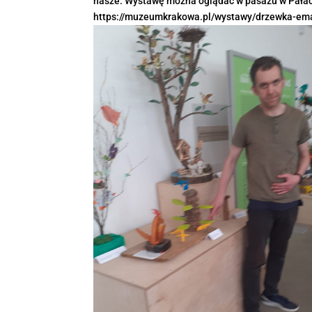
nasze. Wystawę można oglądać w pasażu w Pałacu
https://muzeumkrakowa.pl/wystawy/drzewka-ema