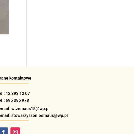
Dane kontaktowe
tel: 12 393 12 07
tel: 695 085 978
email: wtzemaus18@wp.pl
email: stowarzyszenieemaus@wp.pl