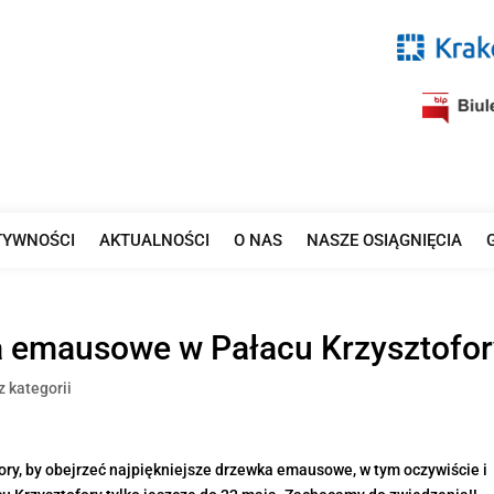
TYWNOŚCI
AKTUALNOŚCI
O NAS
NASZE OSIĄGNIĘCIA
a emausowe w Pałacu Krzysztofor
z kategorii
fory, by obejrzeć najpiękniejsze drzewka emausowe, w tym oczywiście i