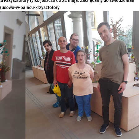
 Krzysztofory tylko jeszcze do 22 maja. Zachęcamy do zwiedzenia!!
usowe-w-palacu-krzysztofory